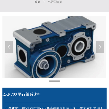
首页
ꄲ
产品详情页
넳
넲
RXP 700 平行轴减速机
40多年前，在STM推出RX800系列减速机后不久，作为对低功率工